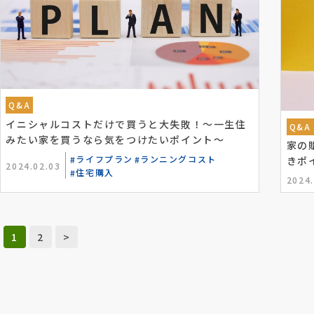
Q&A
イニシャルコストだけで買うと大失敗！〜一生住
Q&A
みたい家を買うなら気をつけたいポイント〜
家の
ライフプラン
ランニングコスト
きポ
2024.02.03
住宅購入
2024.
1
2
>